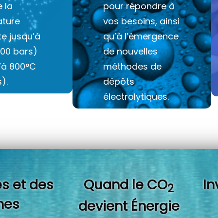
e la
pour répondre à
ture
vos besoins, ainsi
e jusqu’à
qu’à l’émergence
100 bars)
de nouvelles
u’à 800°C
méthodes de
).
dépôts
électrolytiques.
s et des
Quand l
e CO
In
2
es
devient Énergie