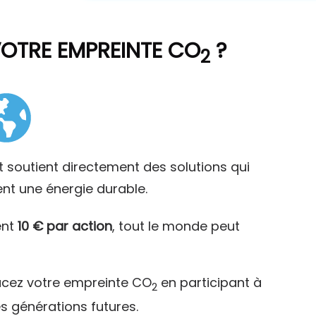
VOTRE EMPREINTE CO
?
2
t soutient directement des solutions qui
ent une énergie durable.
ent
10 € par action
, tout le monde peut
acez votre empreinte CO
en participant à
2
es générations futures.