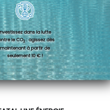
Investissez dans la lutte
ontre le CO
: agissez dès
2
maintenant à partir de
seulement 10 € !