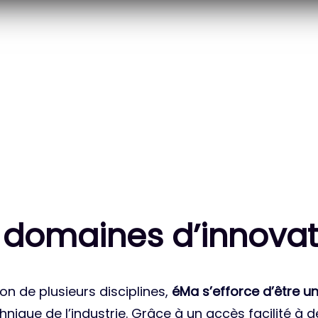
20
83
 DES PROJETS
MILLE HEURES DE R&D
ATIONAUX
CUMULÉES
 domaines d’innovat
on de plusieurs disciplines,
éMa s’efforce d’être un
nique de l’industrie. Grâce à un accès facilité à 