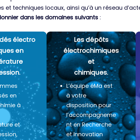
es et techniques locaux, ainsi qu’à un réseau d’acte
ionnier dans les domaines suivants
:
dés électro
Les dépôts
ques
en
électrochimiques
érature
et
ession.
chimiques.
ommes
L’équipe éMa est
sés en
à votre
chimie à
disposition pour
l’accompagneme
ture et
nt en Recherche
ession,
et Innovation