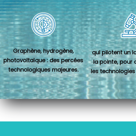
Graphène, hydrogène,
qui pilotent un 
photovoltaïque : des percées
la pointe, pour
technologiques majeures.
les technologies