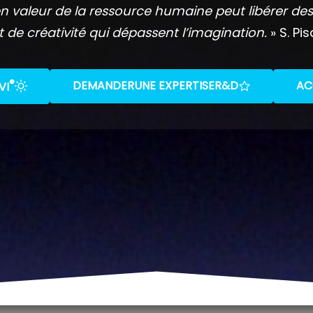
n valeur de la ressource humaine peut libérer des
t de créativité qui dépassent l’imagination.
» S. Pis
®
DEMANDER
UNE EXPERTISE
R&D
AC
VI