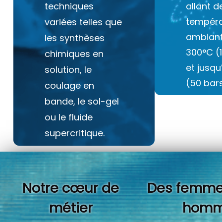
techniques
allant d
tempéra
variées telles que
ambiant
les synthèses
300°C (
chimiques en
et jusq
solution, le
(50 bars
coulage en
bande, le sol-gel
ou le fluide
supercritique.
Notre cœur de
Des femme
métier
homm