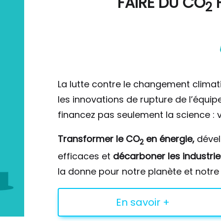
FAIRE DU
CO
F
2
La lutte contre le changement climat
les innovations de rupture de l’équi
financez pas seulement la science : v
Transformer le CO
en énergie,
déve
2
efficaces et
décarboner les industrie
la donne pour notre planète et notre 
En savoir +