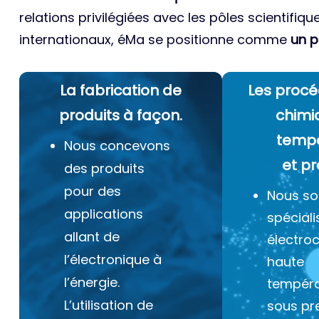
relations privilégiées avec les pôles scientifiqu
internationaux, éMa se positionne comme
un p
La fabrication de
Les procé
produits à façon.
chimi
temp
Nous concevons
et pr
des produits
pour des
Nous s
applications
spéciali
allant de
électro
l’électronique à
haute
l’énergie.
tempéra
L’utilisation de
sous pr