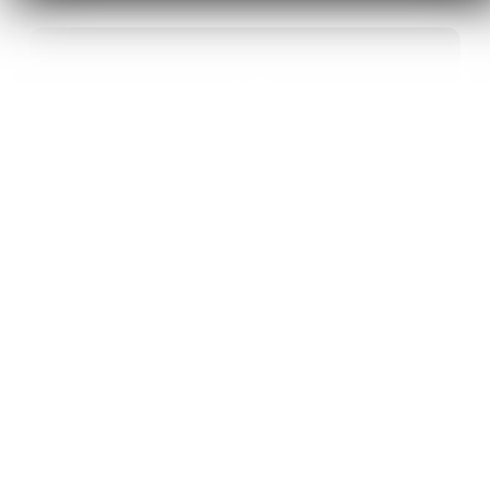
40
ANS D’INNOVATION EN MATÉRIAUX
ÉNERGÉTIQUES
20
BREVETS ET DES PROJETS
INTERNATIONAUX