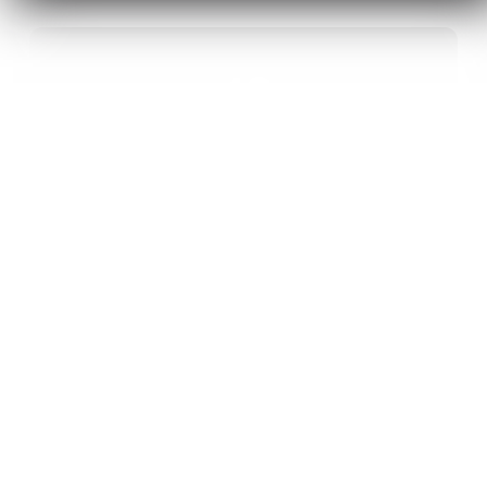
40
ANS D’INNOVATION EN MATÉRIAUX
ÉNERGÉTIQUES
20
BREVETS ET DES PROJETS
INTERNATIONAUX