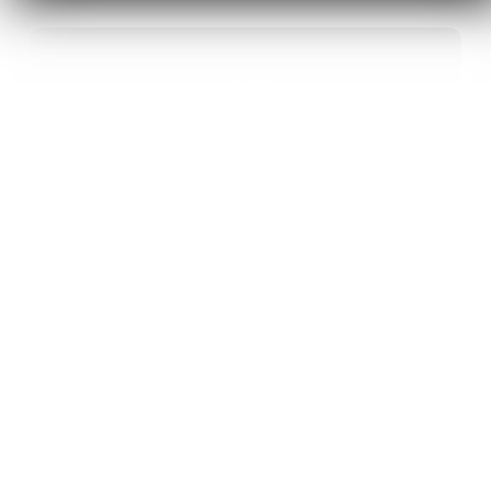
40
ANS D’INNOVATION EN MATÉRIAUX
ÉNERGÉTIQUES
20
BREVETS ET DES PROJETS
INTERNATIONAUX