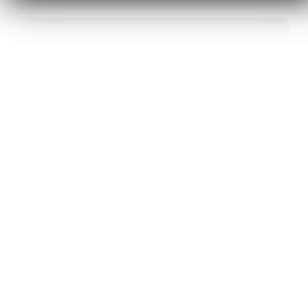
40
ANS D’INNOVATION EN MATÉRIAUX
ÉNERGÉTIQUES
20
BREVETS ET DES PROJETS
INTERNATIONAUX