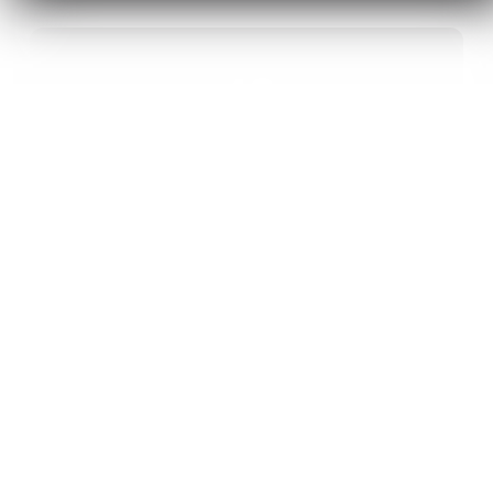
40
ANS D’INNOVATION EN MATÉRIAUX
ÉNERGÉTIQUES
20
BREVETS ET DES PROJETS
INTERNATIONAUX