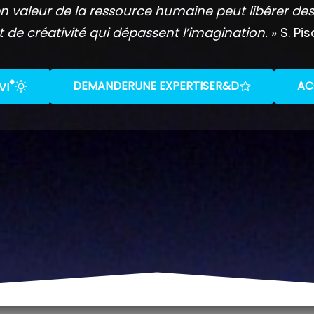
n valeur de la ressource humaine peut libérer des
t de créativité qui dépassent l’imagination.
» S. Pis
®
DEMANDER
UNE EXPERTISE
R&D
AC
VI