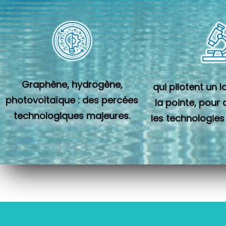
Graphène, hydrogène,
qui pilotent un 
photovoltaïque : des percées
la pointe, pour
technologiques majeures.
les technologies