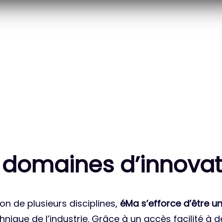
20
83
 DES PROJETS
MILLE HEURES DE R&D
ATIONAUX
CUMULÉES
 domaines d’innovat
on de plusieurs disciplines,
éMa s’efforce d’être un
nique de l’industrie. Grâce à un accès facilité à 