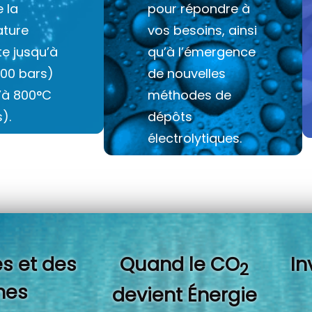
e la
pour répondre à
ture
vos besoins, ainsi
e jusqu’à
qu’à l’émergence
100 bars)
de nouvelles
u’à 800°C
méthodes de
).
dépôts
électrolytiques.
s et des
Quand l
e CO
In
2
es
devient Énergie