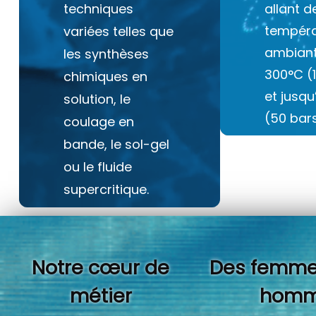
techniques
allant d
tempéra
variées telles que
ambiant
les synthèses
300°C (
chimiques en
et jusq
solution, le
(50 bars
coulage en
bande, le sol-gel
ou le fluide
supercritique.
Notre cœur de
Des femme
métier
homm