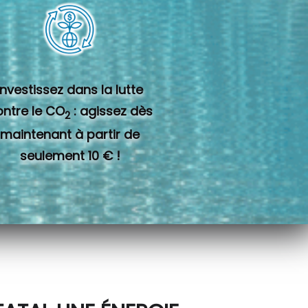
Investissez dans la lutte
ontre le CO
: agissez dès
2
maintenant à partir de
seulement 10 € !