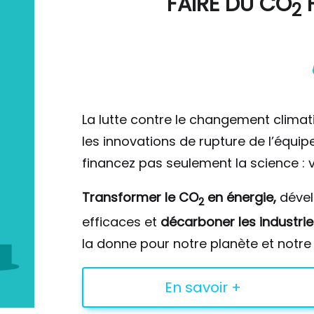
FAIRE DU
CO
F
2
La lutte contre le changement climat
les innovations de rupture de l’équi
financez pas seulement la science : v
Transformer le CO
en énergie,
déve
2
efficaces et
décarboner les industrie
la donne pour notre planète et notre 
En savoir +