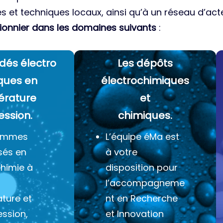
es et techniques locaux, ainsi qu’à un réseau d’acte
ionnier dans les domaines suivants
:
dés électro
Les dépôts
ques
en
électrochimiques
érature
et
ession.
chimiques.
ommes
L’équipe éMa est
sés en
à votre
chimie à
disposition pour
l’accompagneme
ture et
nt en Recherche
ession,
et Innovation