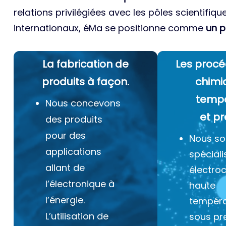
relations privilégiées avec les pôles scientifiqu
internationaux, éMa se positionne comme
un p
La fabrication de
Les procé
produits à façon.
chimi
temp
Nous concevons
et pr
des produits
pour des
Nous s
applications
spéciali
allant de
électro
l’électronique à
haute
l’énergie.
tempéra
L’utilisation de
sous pr