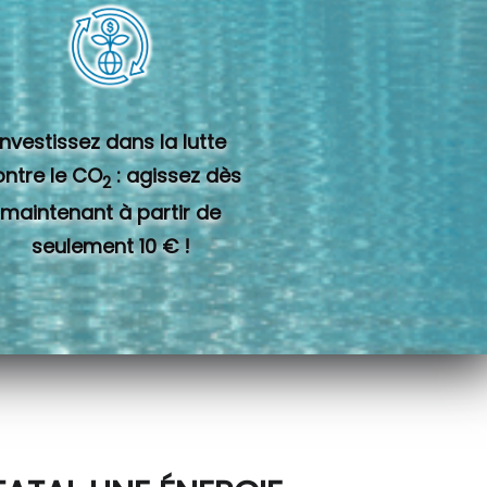
Investissez dans la lutte
ontre le CO
: agissez dès
2
maintenant à partir de
seulement 10 € !