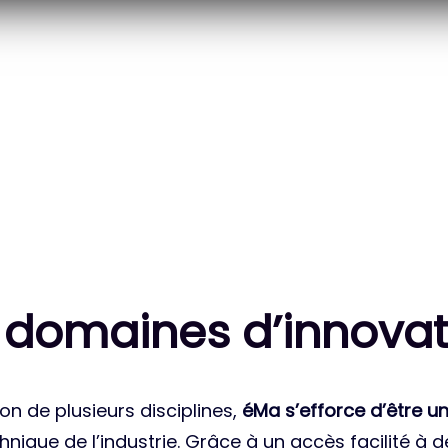
20
83
 DES PROJETS
MILLE HEURES DE R&D
ATIONAUX
CUMULÉES
 domaines d’innovat
on de plusieurs disciplines,
éMa s’efforce d’être un
nique de l’industrie. Grâce à un accès facilité à 