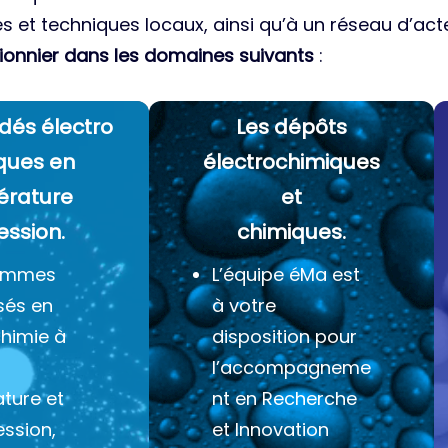
es et techniques locaux, ainsi qu’à un réseau d’acte
ionnier dans les domaines suivants
:
dés électro
Les dépôts
ques
en
électrochimiques
érature
et
ession.
chimiques.
ommes
L’équipe éMa est
sés en
à votre
chimie à
disposition pour
l’accompagneme
ture et
nt en Recherche
ession,
et Innovation