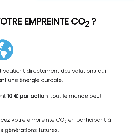
VOTRE EMPREINTE CO
?
2
t soutient directement des solutions qui
ent une énergie durable.
ent
10 € par action
, tout le monde peut
acez votre empreinte CO
en participant à
2
es générations futures.