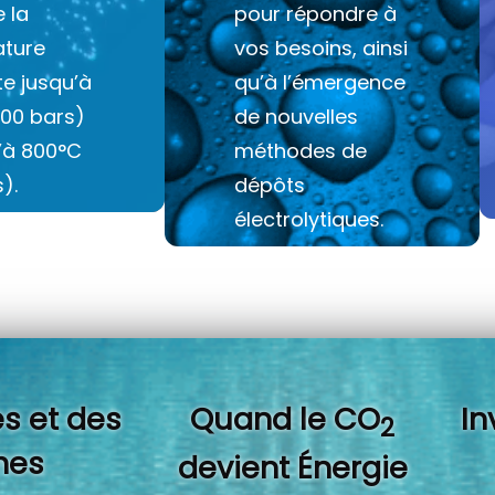
e la
pour répondre à
ture
vos besoins, ainsi
e jusqu’à
qu’à l’émergence
100 bars)
de nouvelles
u’à 800°C
méthodes de
).
dépôts
électrolytiques.
s et des
Quand l
e CO
In
2
es
devient Énergie