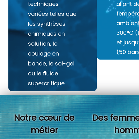
techniques
allant d
tempéra
variées telles que
ambiant
les synthèses
300°C (
chimiques en
et jusq
solution, le
(50 bars
coulage en
bande, le sol-gel
ou le fluide
supercritique.
Notre cœur de
Des femme
métier
homm