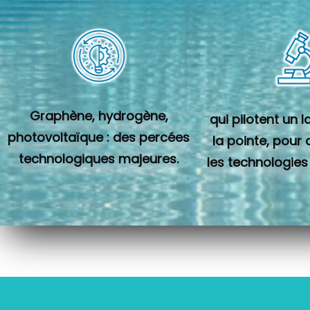
Graphène, hydrogène,
qui pilotent un 
photovoltaïque : des percées
la pointe, pour
technologiques majeures.
les technologies