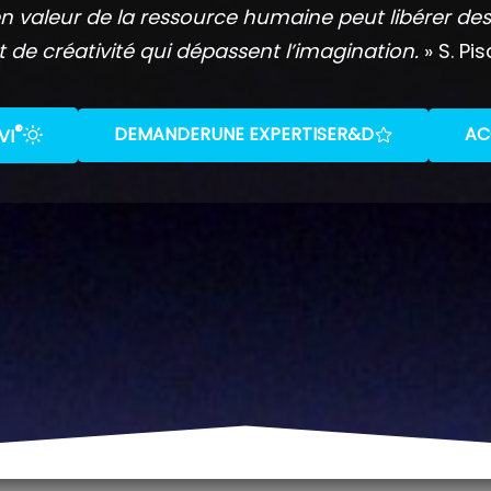
n valeur de la ressource humaine peut libérer des
t de créativité qui dépassent l’imagination.
» S. Pis
®
DEMANDER
UNE EXPERTISE
R&D
AC
VI