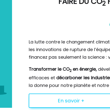
FAIRE DU
CO
F
2
La lutte contre le changement climat
les innovations de rupture de l’équi
financez pas seulement la science : v
Transformer le CO
en énergie,
déve
2
efficaces et
décarboner les industrie
la donne pour notre planète et notre 
En savoir +