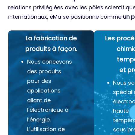
relations privilégiées avec les pôles scientifiqu
internationaux, éMa se positionne comme
un p
La fabrication de
Les procé
produits à façon.
chimi
temp
Nous concevons
et pr
des produits
pour des
Nous s
applications
spéciali
allant de
électro
l’électronique à
haute
l’énergie.
tempéra
L’utilisation de
sous pr