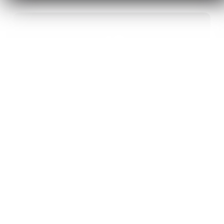
40
ANS D’INNOVATION EN MATÉRIAUX
ÉNERGÉTIQUES
20
BREVETS ET DES PROJETS
INTERNATIONAUX