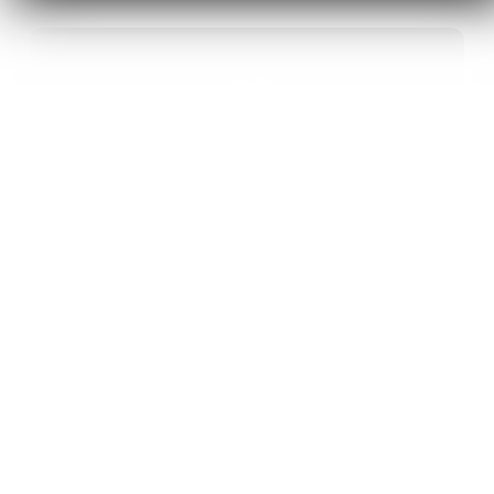
40
ANS D’INNOVATION EN MATÉRIAUX
ÉNERGÉTIQUES
20
BREVETS ET DES PROJETS
INTERNATIONAUX