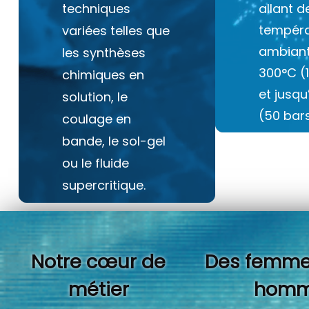
techniques
allant d
tempéra
variées telles que
ambiant
les synthèses
300°C (
chimiques en
et jusq
solution, le
(50 bars
coulage en
bande, le sol-gel
ou le fluide
supercritique.
Notre cœur de
Des femme
métier
homm