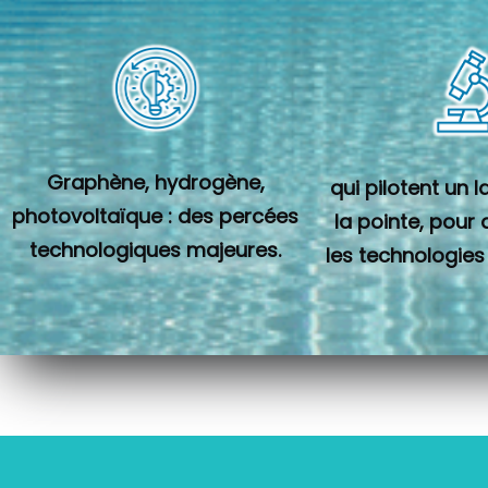
Graphène, hydrogène,
qui pilotent un 
photovoltaïque : des percées
la pointe, pour
technologiques majeures.
les technologies