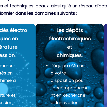
es et techniques locaux, ainsi qu’à un réseau d’acte
ionnier dans les domaines suivants
:
dés électro
Les dépôts
ques
en
électrochimiques
érature
et
ession.
chimiques.
ommes
L’équipe éMa est
sés en
à votre
chimie à
disposition pour
l’accompagneme
ture et
nt en Recherche
ession,
et Innovation