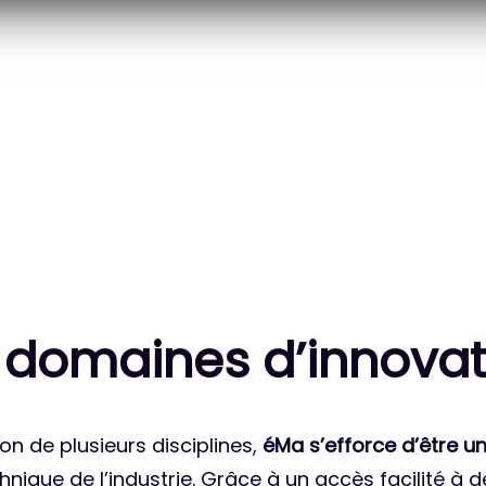
20
83
 DES PROJETS
MILLE HEURES DE R&D
ATIONAUX
CUMULÉES
 domaines d’innovat
on de plusieurs disciplines,
éMa s’efforce d’être un
nique de l’industrie. Grâce à un accès facilité à 