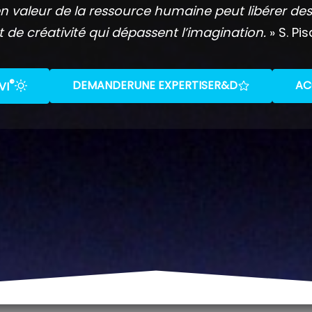
n valeur de la ressource humaine peut libérer des
t de créativité qui dépassent l’imagination.
» S. Pis
®
DEMANDER
UNE EXPERTISE
R&D
AC
VI