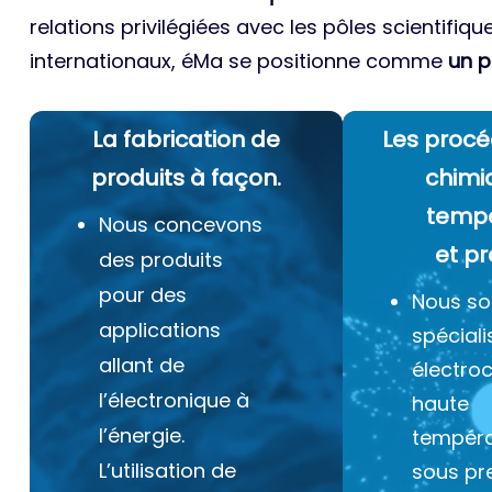
relations privilégiées avec les pôles scientifiqu
internationaux, éMa se positionne comme
un p
La fabrication de
Les procé
produits à façon.
chimi
temp
Nous concevons
et pr
des produits
pour des
Nous s
applications
spéciali
allant de
électro
l’électronique à
haute
l’énergie.
tempéra
L’utilisation de
sous pr