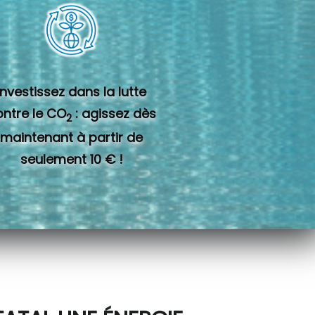
Investissez dans la lutte
ontre le CO
: agissez dès
2
maintenant à partir de
seulement 10 € !