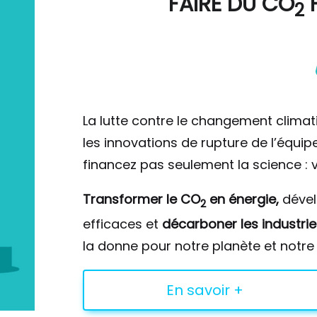
FAIRE DU
CO
F
2
La lutte contre le changement climat
les innovations de rupture de l’équi
financez pas seulement la science : v
Transformer le CO
en énergie,
déve
2
efficaces et
décarboner les industrie
la donne pour notre planète et notre 
En savoir +