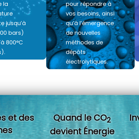
e la
pour répondre à
ture
vos besoins, ainsi
e jusqu’à
qu’à l’émergence
100 bars)
de nouvelles
u’à 800°C
méthodes de
).
dépôts
électrolytiques.
s et des
Quand l
e CO
In
2
es
devient Énergie