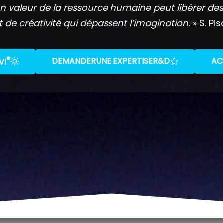
n valeur de la ressource humaine peut libérer des
t de créativité qui dépassent l’imagination.
» S. Pis
®
DEMANDER
UNE EXPERTISE
R&D
AC
VI