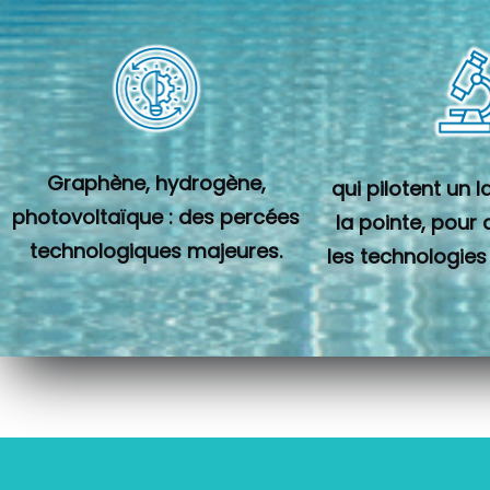
Graphène, hydrogène,
qui pilotent un 
photovoltaïque : des percées
la pointe, pour
technologiques majeures.
les technologies