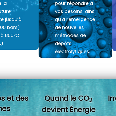
e la
pour répondre à
ture
vos besoins, ainsi
e jusqu’à
qu’à l’émergence
100 bars)
de nouvelles
u’à 800°C
méthodes de
).
dépôts
électrolytiques.
s et des
Quand l
e CO
In
2
es
devient Énergie