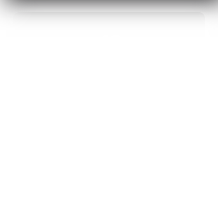
40
ANS D’INNOVATION EN MATÉRIAUX
ÉNERGÉTIQUES
20
BREVETS ET DES PROJETS
INTERNATIONAUX