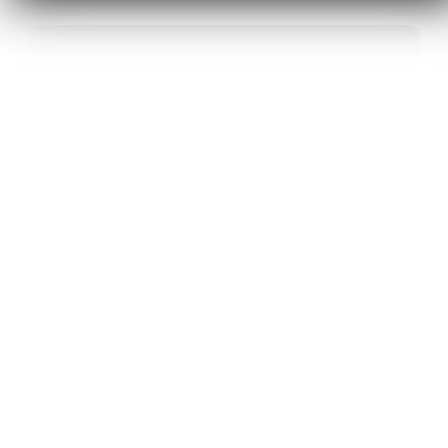
40
ANS D’INNOVATION EN MATÉRIAUX
ÉNERGÉTIQUES
20
BREVETS ET DES PROJETS
INTERNATIONAUX