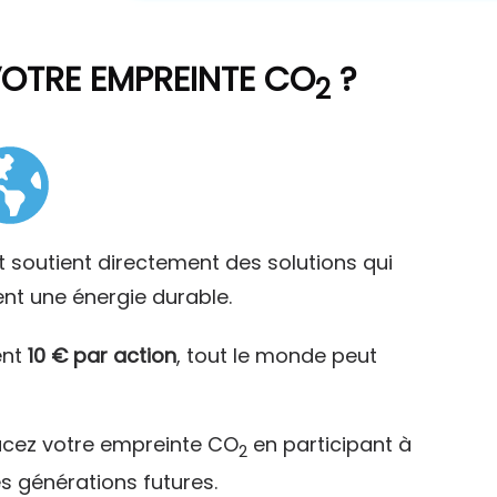
VOTRE EMPREINTE CO
?
2
t soutient directement des solutions qui
ent une énergie durable.
ent
10 € par action
, tout le monde peut
acez votre empreinte CO
en participant à
2
es générations futures.