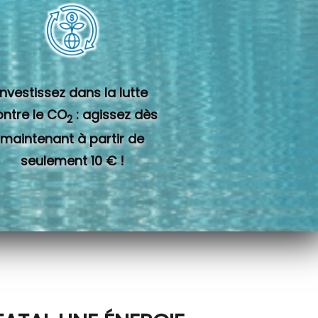
Investissez dans la lutte
ontre le CO
: agissez dès
2
maintenant à partir de
seulement 10 € !