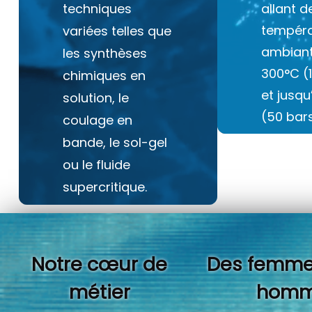
techniques
allant d
tempéra
variées telles que
ambiant
les synthèses
300°C (
chimiques en
et jusq
solution, le
(50 bars
coulage en
bande, le sol-gel
ou le fluide
supercritique.
Notre cœur de
Des femme
métier
homm