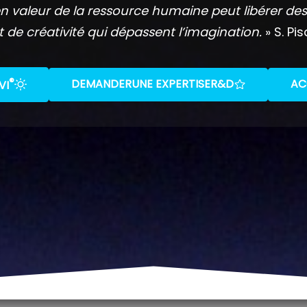
n valeur de la ressource humaine peut libérer des
t de créativité qui dépassent l’imagination.
» S. Pis
®
DEMANDER
UNE EXPERTISE
R&D
AC
VI