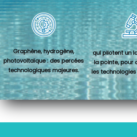
Graphène, hydrogène,
qui pilotent un 
photovoltaïque : des percées
la pointe, pour
technologiques majeures.
les technologies