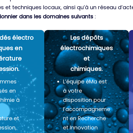
es et techniques locaux, ainsi qu’à un réseau d’acte
ionnier dans les domaines suivants
:
dés électro
Les dépôts
ques
en
électrochimiques
érature
et
ession.
chimiques.
ommes
L’équipe éMa est
sés en
à votre
chimie à
disposition pour
l’accompagneme
ture et
nt en Recherche
ession,
et Innovation