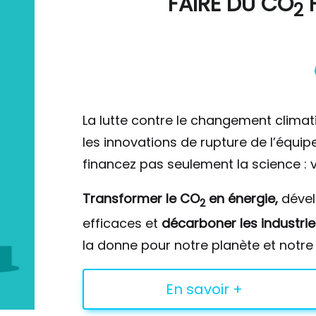
FAIRE DU
CO
F
2
La lutte contre le changement climat
les innovations de rupture de l’équi
financez pas seulement la science : v
Transformer le CO
en énergie,
déve
2
efficaces et
décarboner les industrie
la donne pour notre planète et notre 
En savoir +