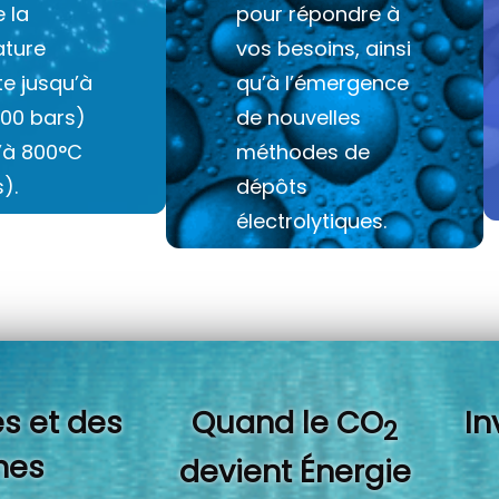
e la
pour répondre à
ture
vos besoins, ainsi
e jusqu’à
qu’à l’émergence
100 bars)
de nouvelles
u’à 800°C
méthodes de
).
dépôts
électrolytiques.
s et des
Quand l
e CO
In
2
es
devient Énergie