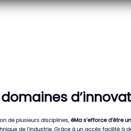
20
83
 DES PROJETS
MILLE HEURES DE R&D
ATIONAUX
CUMULÉES
 domaines d’innovat
on de plusieurs disciplines,
éMa s’efforce d’être un
nique de l’industrie. Grâce à un accès facilité à 