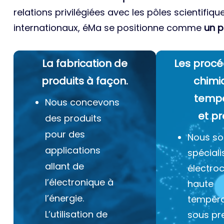
relations privilégiées avec les pôles scientifiqu
internationaux, éMa se positionne comme
un p
La fabrication de
Les procé
produits à façon.
chimi
temp
Nous concevons
et pr
des produits
pour des
Nous s
applications
spéciali
allant de
électro
l’électronique à
haute
l’énergie.
tempéra
L’utilisation de
sous pr