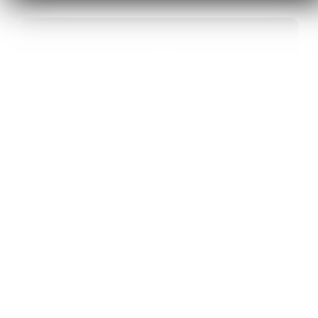
40
ANS D’INNOVATION EN MATÉRIAUX
ÉNERGÉTIQUES
20
BREVETS ET DES PROJETS
INTERNATIONAUX