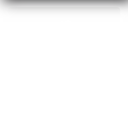
40
ANS D’INNOVATION EN MATÉRIAUX
ÉNERGÉTIQUES
20
BREVETS ET DES PROJETS
INTERNATIONAUX