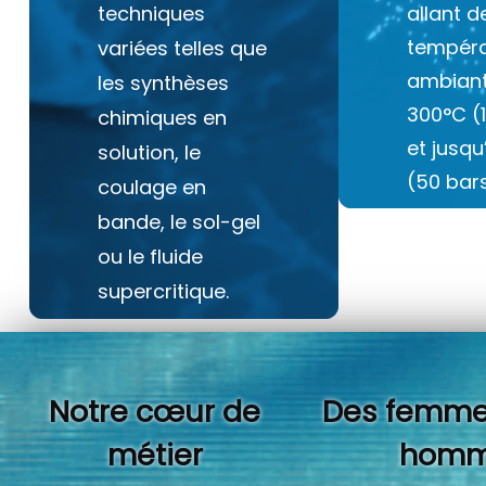
techniques
allant d
tempéra
variées telles que
ambiant
les synthèses
300°C (
chimiques en
et jusq
solution, le
(50 bars
coulage en
bande, le sol-gel
ou le fluide
supercritique.
Notre cœur de
Des femme
métier
homm