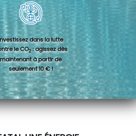
Investissez dans la lutte
ontre le CO
: agissez dès
2
maintenant à partir de
seulement 10 € !