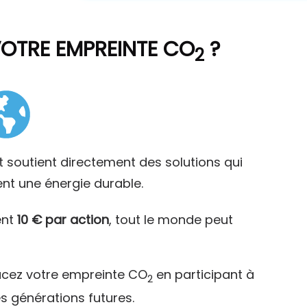
VOTRE EMPREINTE CO
?
2
t soutient directement des solutions qui
ent une énergie durable.
ent
10 € par action
, tout le monde peut
acez votre empreinte CO
en participant à
2
es générations futures.