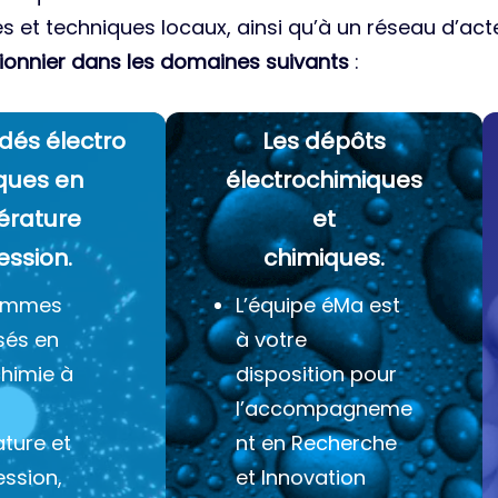
es et techniques locaux, ainsi qu’à un réseau d’acte
ionnier dans les domaines suivants
:
dés électro
Les dépôts
ques
en
électrochimiques
érature
et
ession.
chimiques.
ommes
L’équipe éMa est
sés en
à votre
chimie à
disposition pour
l’accompagneme
ture et
nt en Recherche
ession,
et Innovation