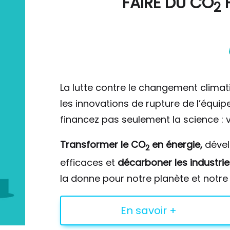
FAIRE DU
CO
F
2
La lutte contre le changement climat
les innovations de rupture de l’équi
financez pas seulement la science : v
Transformer le CO
en énergie,
déve
2
efficaces et
décarboner les industrie
la donne pour notre planète et notre 
En savoir +