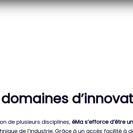
20
83
 DES PROJETS
MILLE HEURES DE R&D
ATIONAUX
CUMULÉES
 domaines d’innovat
on de plusieurs disciplines,
éMa s’efforce d’être un
nique de l’industrie. Grâce à un accès facilité à 