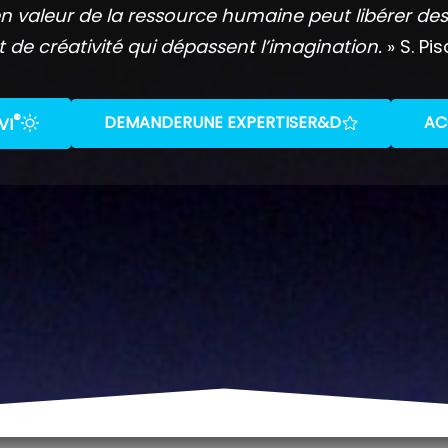
n valeur de la ressource humaine peut libérer des
t de créativité qui dépassent l’imagination.
» S. Pis
®
DEMANDER
UNE EXPERTISE
R&D
AC
VI