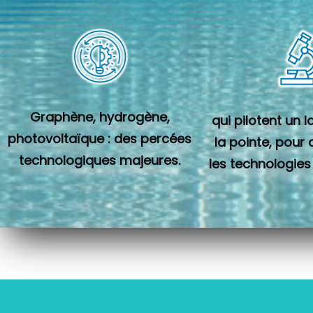
Graphène, hydrogène,
qui pilotent un 
photovoltaïque : des percées
la pointe, pour
technologiques majeures.
les technologies