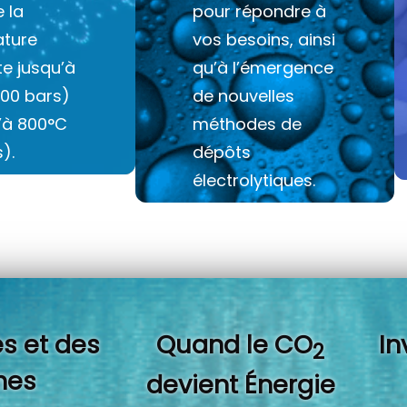
e la
pour répondre à
ture
vos besoins, ainsi
e jusqu’à
qu’à l’émergence
100 bars)
de nouvelles
u’à 800°C
méthodes de
).
dépôts
électrolytiques.
s et des
Quand l
e CO
In
2
es
devient Énergie