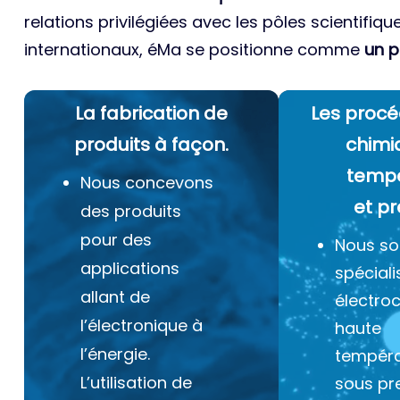
relations privilégiées avec les pôles scientifiqu
internationaux, éMa se positionne comme
un p
La fabrication de
Les procé
produits à façon.
chimi
temp
Nous concevons
et pr
des produits
pour des
Nous s
applications
spéciali
allant de
électro
l’électronique à
haute
l’énergie.
tempéra
L’utilisation de
sous pr