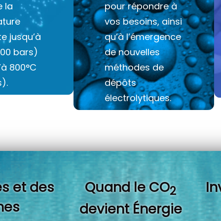
e la
pour répondre à
ture
vos besoins, ainsi
e jusqu’à
qu’à l’émergence
100 bars)
de nouvelles
u’à 800°C
méthodes de
).
dépôts
électrolytiques.
s et des
Quand l
e CO
In
2
es
devient Énergie