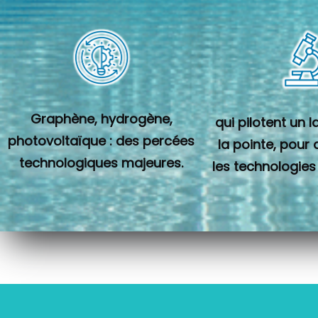
Graphène, hydrogène,
qui pilotent un 
photovoltaïque : des percées
la pointe, pour
technologiques majeures.
les technologies