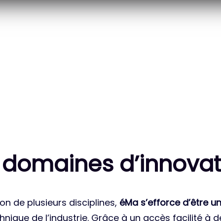
20
83
 DES PROJETS
MILLE HEURES DE R&D
ATIONAUX
CUMULÉES
 domaines d’innovat
on de plusieurs disciplines,
éMa s’efforce d’être un
nique de l’industrie. Grâce à un accès facilité à 