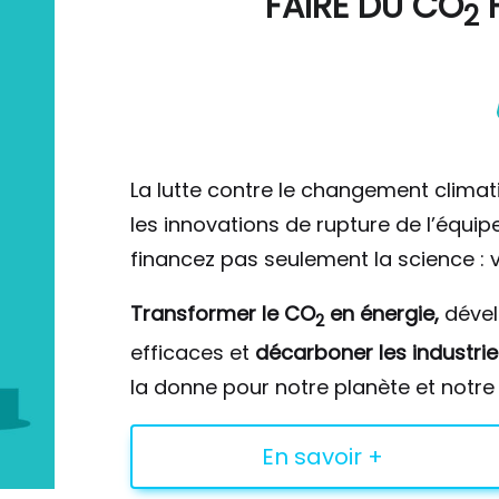
FAIRE DU
CO
F
2
La lutte contre le changement climat
les innovations de rupture de l’équi
financez pas seulement la science : v
Transformer le CO
en énergie,
déve
2
efficaces et
décarboner les industrie
la donne pour notre planète et notre 
En savoir +