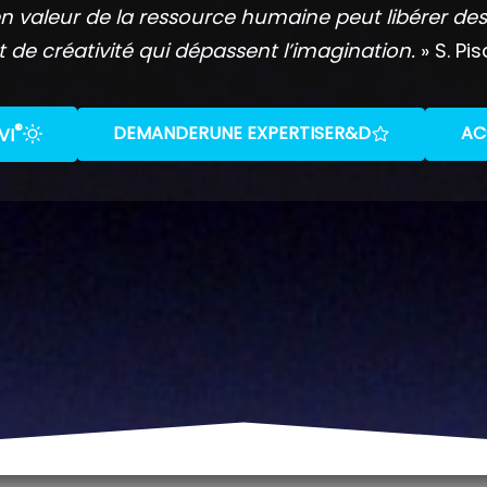
n valeur de la ressource humaine peut libérer des
t de créativité qui dépassent l’imagination.
» S. Pis
®
DEMANDER
UNE EXPERTISE
R&D
AC
VI