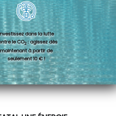
Investissez dans la lutte
ontre le CO
: agissez dès
2
maintenant à partir de
seulement 10 € !