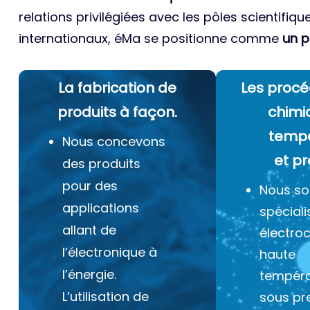
relations privilégiées avec les pôles scientifiqu
internationaux, éMa se positionne comme
un p
La fabrication de
Les procé
produits à façon.
chimi
temp
Nous concevons
et pr
des produits
pour des
Nous s
applications
spéciali
allant de
électro
l’électronique à
haute
l’énergie.
tempéra
L’utilisation de
sous pr