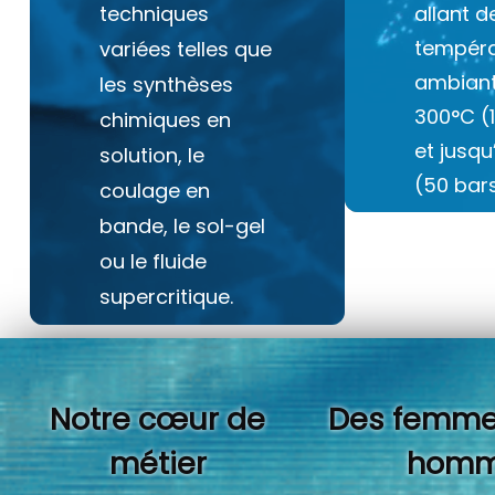
techniques
allant d
tempéra
variées telles que
ambiant
les synthèses
300°C (
chimiques en
et jusq
solution, le
(50 bars
coulage en
bande, le sol-gel
ou le fluide
supercritique.
Notre cœur de
Des femme
métier
homm