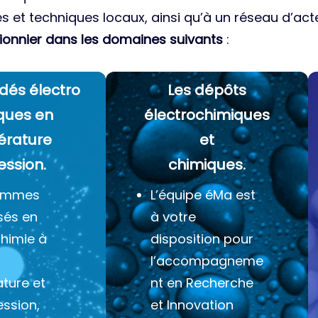
es et techniques locaux, ainsi qu’à un réseau d’acte
ionnier dans les domaines suivants
:
dés électro
Les dépôts
ques
en
électrochimiques
érature
et
ession.
chimiques.
ommes
L’équipe éMa est
sés en
à votre
chimie à
disposition pour
l’accompagneme
ture et
nt en Recherche
ession,
et Innovation