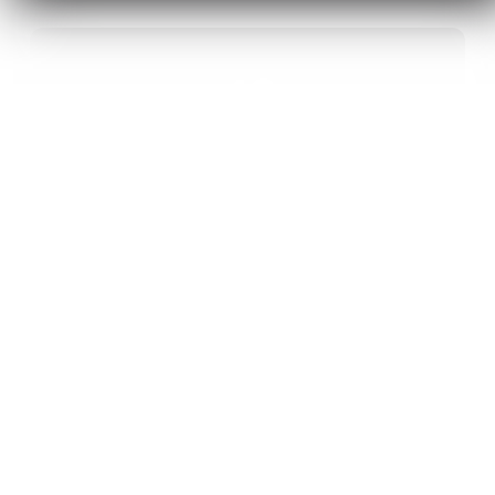
40
ANS D’INNOVATION EN MATÉRIAUX
ÉNERGÉTIQUES
20
BREVETS ET DES PROJETS
INTERNATIONAUX