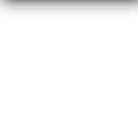
40
ANS D’INNOVATION EN MATÉRIAUX
ÉNERGÉTIQUES
20
BREVETS ET DES PROJETS
INTERNATIONAUX