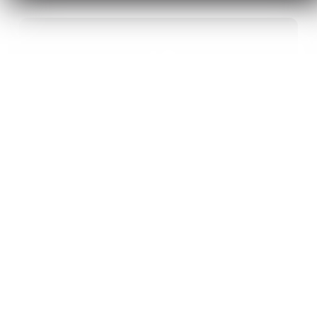
40
ANS D’INNOVATION EN MATÉRIAUX
ÉNERGÉTIQUES
20
BREVETS ET DES PROJETS
INTERNATIONAUX