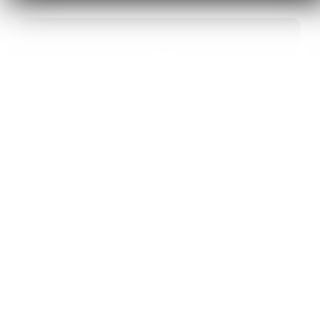
40
ANS D’INNOVATION EN MATÉRIAUX
ÉNERGÉTIQUES
20
BREVETS ET DES PROJETS
INTERNATIONAUX