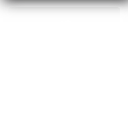
40
ANS D’INNOVATION EN MATÉRIAUX
ÉNERGÉTIQUES
20
BREVETS ET DES PROJETS
INTERNATIONAUX