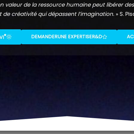
n valeur de la ressource humaine peut libérer des
t de créativité qui dépassent l’imagination.
» S. Pis
®
DEMANDER
UNE EXPERTISE
R&D
AC
VI