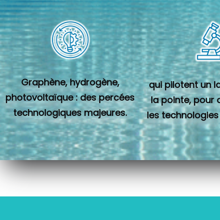
Graphène, hydrogène,
qui pilotent un 
photovoltaïque : des percées
la pointe, pour
technologiques majeures.
les technologies