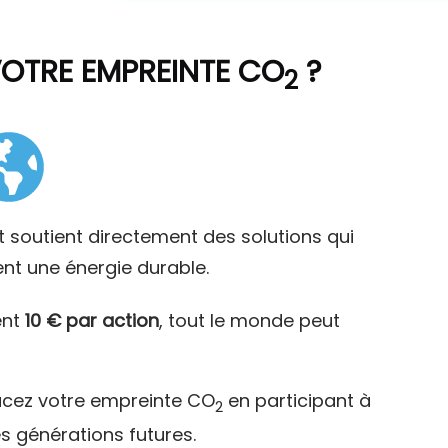
VOTRE EMPREINTE CO
?
2
t soutient directement des solutions qui
ent une énergie durable.
ent
10 € par action
, tout le monde peut
acez votre empreinte CO
en participant à
2
es générations futures.