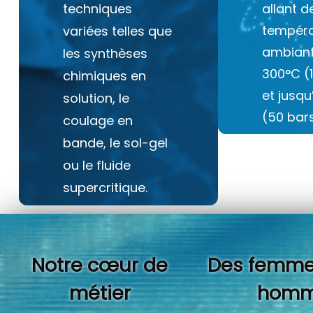
techniques
allant d
tempéra
variées telles que
ambiant
les synthèses
300°C (
chimiques en
et jusq
solution, le
(50 bars
coulage en
bande, le sol-gel
ou le fluide
supercritique.
Notre cœur de
Des femme
métier
homm