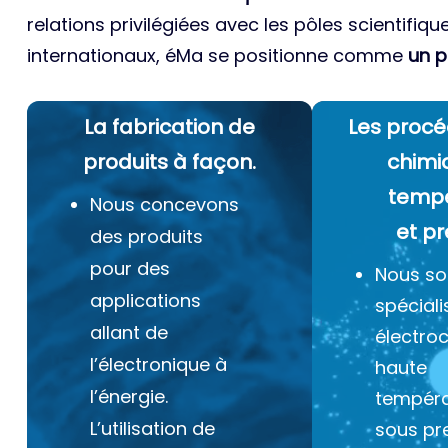
relations privilégiées avec les pôles scientifiqu
internationaux, éMa se positionne comme
un p
La fabrication de
Les procé
produits à façon.
chimi
temp
Nous concevons
et pr
des produits
pour des
Nous s
applications
spéciali
allant de
électro
l’électronique à
haute
l’énergie.
tempéra
L’utilisation de
sous pr