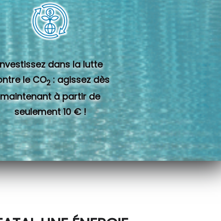
Investissez dans la lutte
ontre le CO
: agissez dès
2
maintenant à partir de
seulement 10 € !