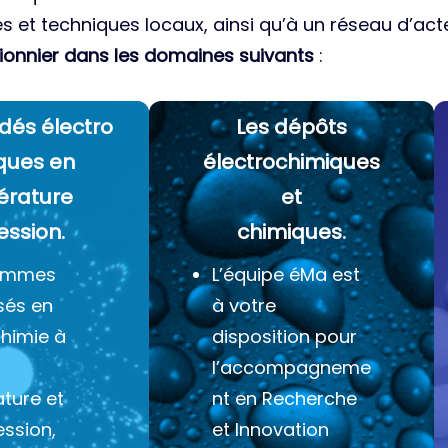
es et techniques locaux, ainsi qu’à un réseau d’acte
ionnier dans les domaines suivants
:
dés électro
Les dépôts
ques
en
électrochimiques
érature
et
ession.
chimiques.
ommes
L’équipe éMa est
sés en
à votre
chimie à
disposition pour
l’accompagneme
ture et
nt en Recherche
ession,
et Innovation