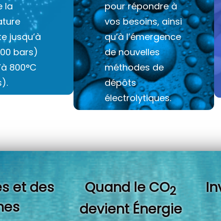
e la
pour répondre à
ture
vos besoins, ainsi
e jusqu’à
qu’à l’émergence
100 bars)
de nouvelles
u’à 800°C
méthodes de
).
dépôts
électrolytiques.
s et des
Quand l
e CO
In
2
es
devient Énergie