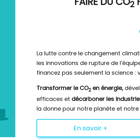
FAIRE DU
CO
F
2
La lutte contre le changement climat
les innovations de rupture de l’équi
financez pas seulement la science : v
Transformer le CO
en énergie,
déve
2
efficaces et
décarboner les industrie
la donne pour notre planète et notre 
En savoir +