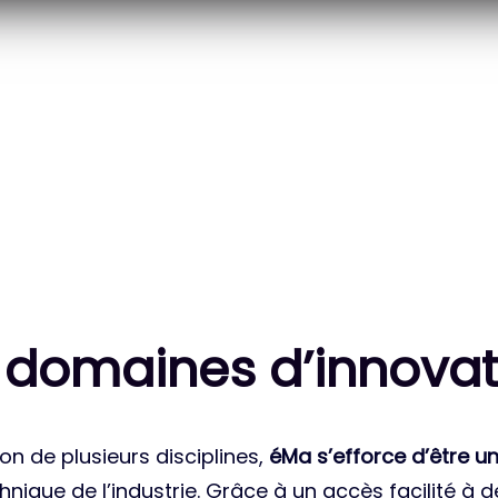
20
83
 DES PROJETS
MILLE HEURES DE R&D
ATIONAUX
CUMULÉES
 domaines d’innovat
on de plusieurs disciplines,
éMa s’efforce d’être un
nique de l’industrie. Grâce à un accès facilité à 