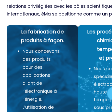
relations privilégiées avec les pôles scientifiqu
internationaux, éMa se positionne comme
un p
La fabrication de
Les procé
produits à façon.
chimi
temp
Nous concevons
et pr
des produits
pour des
Nous s
applications
spéciali
allant de
électro
l’électronique à
haute
l’énergie.
tempéra
L’utilisation de
sous pr