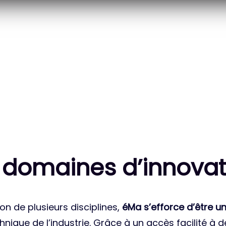
20
83
 DES PROJETS
MILLE HEURES DE R&D
ATIONAUX
CUMULÉES
 domaines d’innovat
on de plusieurs disciplines,
éMa s’efforce d’être un
nique de l’industrie. Grâce à un accès facilité à 