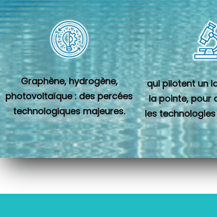
Graphène, hydrogène,
qui pilotent un 
photovoltaïque : des percées
la pointe, pour
technologiques majeures.
les technologies