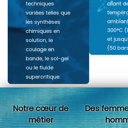
techniques
allant d
tempéra
variées telles que
ambiant
les synthèses
300°C (
chimiques en
et jusq
solution, le
(50 bars
coulage en
bande, le sol-gel
ou le fluide
supercritique.
Notre cœur de
Des femme
métier
homm