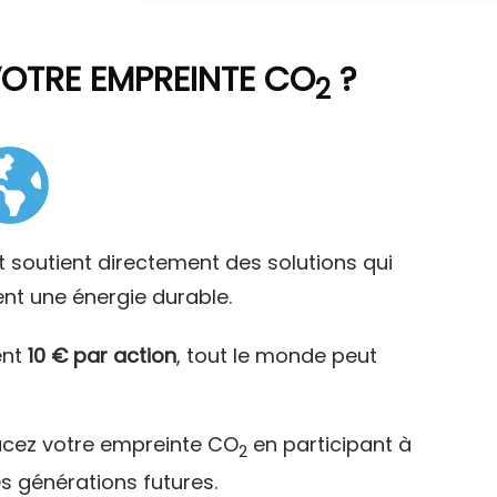
VOTRE EMPREINTE CO
?
2
t soutient directement des solutions qui
ent une énergie durable.
ent
10 € par action
, tout le monde peut
acez votre empreinte CO
en participant à
2
es générations futures.