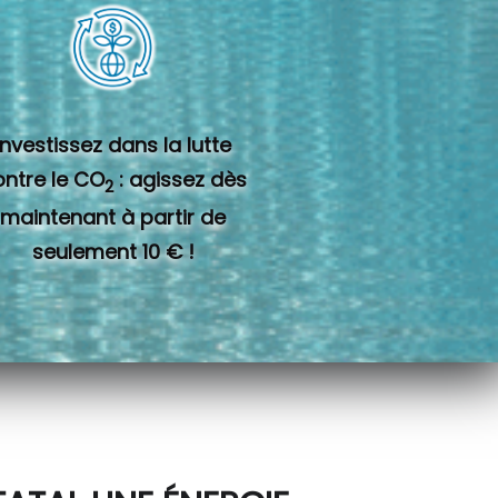
Investissez dans la lutte
ontre le CO
: agissez dès
2
maintenant à partir de
seulement 10 € !