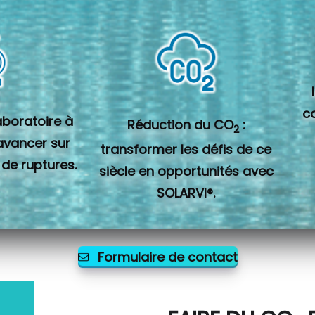
c
laboratoire à
Réduction du CO
:
2
 avancer sur
transformer les défis de ce
 de ruptures.
siècle en opportunités avec
SOLARVI®.
Formulaire de contact