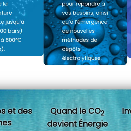
e la
pour répondre à
ture
vos besoins, ainsi
e jusqu’à
qu’à l’émergence
100 bars)
de nouvelles
u’à 800°C
méthodes de
).
dépôts
électrolytiques.
s et des
Quand l
e CO
In
2
es
devient Énergie