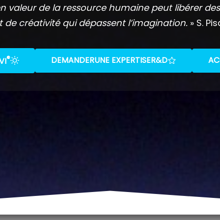
n valeur de la ressource humaine peut libérer des
t de créativité qui dépassent l’imagination.
» S. Pis
®
DEMANDER
UNE EXPERTISE
R&D
AC
VI