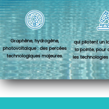
Graphène, hydrogène,
qui pilotent un 
photovoltaïque : des percées
la pointe, pour
technologiques majeures.
les technologies