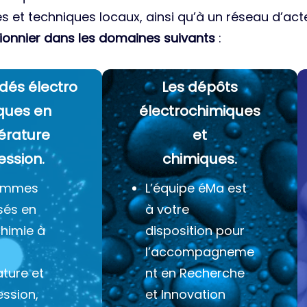
es et techniques locaux, ainsi qu’à un réseau d’acte
ionnier dans les domaines suivants
:
dés électro
Les dépôts
ques
en
électrochimiques
érature
et
ession.
chimiques.
ommes
L’équipe éMa est
sés en
à votre
chimie à
disposition pour
l’accompagneme
ture et
nt en Recherche
ession,
et Innovation