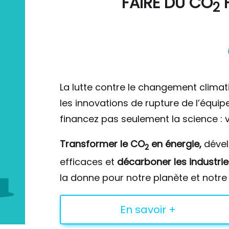
FAIRE DU
CO
F
2
La lutte contre le changement climat
les innovations de rupture de l’équi
financez pas seulement la science : v
Transformer le CO
en énergie,
déve
2
efficaces et
décarboner les industrie
la donne pour notre planète et notre 
En savoir +