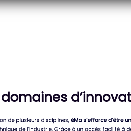
20
83
 DES PROJETS
MILLE HEURES DE R&D
ATIONAUX
CUMULÉES
 domaines d’innovat
on de plusieurs disciplines,
éMa s’efforce d’être un
nique de l’industrie. Grâce à un accès facilité à 