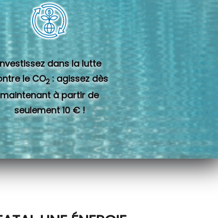
Investissez dans la lutte
ontre le CO
: agissez dès
2
maintenant à partir de
seulement 10 € !