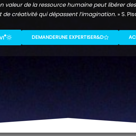
n valeur de la ressource humaine peut libérer des
t de créativité qui dépassent l’imagination.
» S. Pis
®
DEMANDER
UNE EXPERTISE
R&D
AC
VI