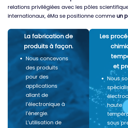
relations privilégiées avec les pôles scientifiqu
internationaux, éMa se positionne comme
un p
La fabrication de
Les procé
produits à façon.
chimi
temp
Nous concevons
et pr
des produits
pour des
Nous s
applications
spéciali
allant de
électro
l’électronique à
haute
l’énergie.
tempéra
L’utilisation de
sous pr