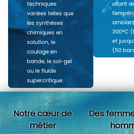
techniques
allant d
tempéra
variées telles que
ambiant
les synthèses
300°C (
chimiques en
et jusq
solution, le
(50 bars
coulage en
bande, le sol-gel
ou le fluide
supercritique.
Notre cœur de
Des femme
métier
homm