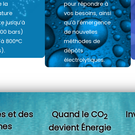
e la
pour répondre à
ture
vos besoins, ainsi
e jusqu’à
qu’à l’émergence
100 bars)
de nouvelles
u’à 800°C
méthodes de
).
dépôts
électrolytiques.
s et des
Quand l
e CO
In
2
es
devient Énergie