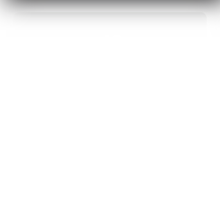
40
ANS D’INNOVATION EN MATÉRIAUX
ÉNERGÉTIQUES
20
BREVETS ET DES PROJETS
INTERNATIONAUX