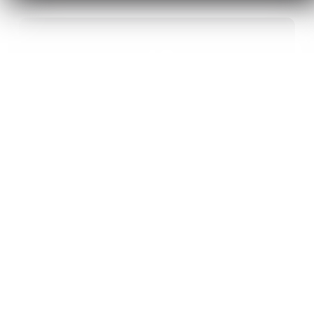
40
ANS D’INNOVATION EN MATÉRIAUX
ÉNERGÉTIQUES
20
BREVETS ET DES PROJETS
INTERNATIONAUX