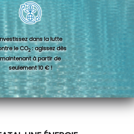
Investissez dans la lutte
ontre le CO
: agissez dès
2
maintenant à partir de
seulement 10 € !