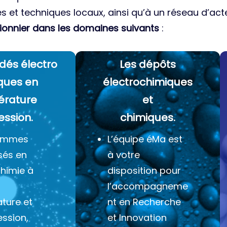
es et techniques locaux, ainsi qu’à un réseau d’acte
ionnier dans les domaines suivants
:
dés électro
Les dépôts
ques
en
électrochimiques
érature
et
ession.
chimiques.
ommes
L’équipe éMa est
sés en
à votre
chimie à
disposition pour
l’accompagneme
ture et
nt en Recherche
ession,
et Innovation