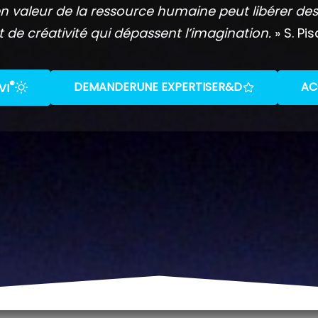
n valeur de la ressource humaine peut libérer des
t de créativité qui dépassent l’imagination.
» S. Pis
®
DEMANDER
UNE EXPERTISE
R&D
AC
VI