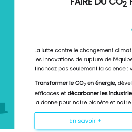
FAIRE DU
CO
F
2
La lutte contre le changement climat
les innovations de rupture de l’équi
financez pas seulement la science : v
Transformer le CO
en énergie,
déve
2
efficaces et
décarboner les industrie
la donne pour notre planète et notre 
En savoir +