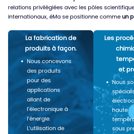
relations privilégiées avec les pôles scientifiqu
internationaux, éMa se positionne comme
un p
La fabrication de
Les procé
produits à façon.
chimi
temp
Nous concevons
et pr
des produits
pour des
Nous s
applications
spéciali
allant de
électro
l’électronique à
haute
l’énergie.
tempéra
L’utilisation de
sous pr