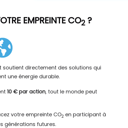
VOTRE EMPREINTE CO
?
2
t soutient directement des solutions qui
ent une énergie durable.
ent
10 € par action
, tout le monde peut
acez votre empreinte CO
en participant à
2
es générations futures.