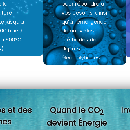
e la
pour répondre à
ture
vos besoins, ainsi
e jusqu’à
qu’à l’émergence
100 bars)
de nouvelles
u’à 800°C
méthodes de
).
dépôts
électrolytiques.
s et des
Quand l
e CO
In
2
es
devient Énergie