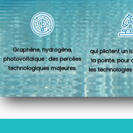
Graphène, hydrogène,
qui pilotent un 
photovoltaïque : des percées
la pointe, pour
technologiques majeures.
les technologies