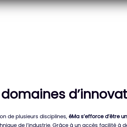
20
83
 DES PROJETS
MILLE HEURES DE R&D
ATIONAUX
CUMULÉES
 domaines d’innovat
on de plusieurs disciplines,
éMa s’efforce d’être un
nique de l’industrie. Grâce à un accès facilité à 