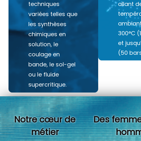
techniques
allant d
tempéra
variées telles que
ambiant
les synthèses
300°C (
chimiques en
et jusq
solution, le
(50 bars
coulage en
bande, le sol-gel
ou le fluide
supercritique.
Notre cœur de
Des femme
métier
homm