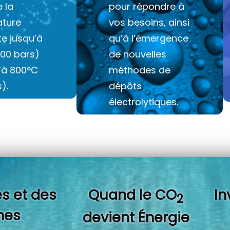
e la
pour répondre à
ture
vos besoins, ainsi
e jusqu’à
qu’à l’émergence
100 bars)
de nouvelles
u’à 800°C
méthodes de
).
dépôts
électrolytiques.
s et des
Quand l
e CO
In
2
es
devient Énergie