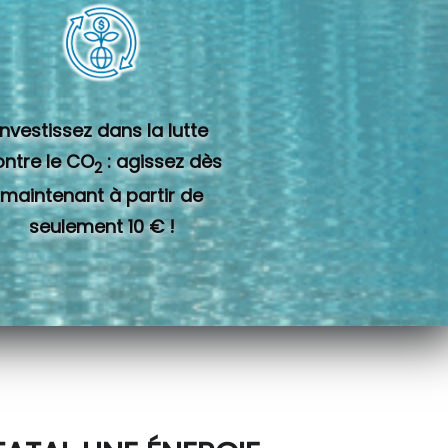
Investissez dans la lutte
ontre le CO
: agissez dès
2
maintenant à partir de
seulement 10 € !