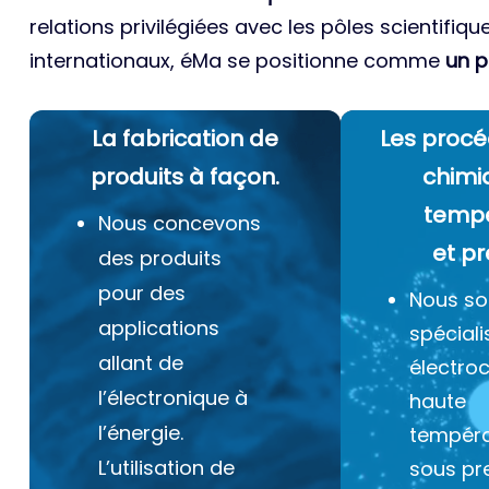
relations privilégiées avec les pôles scientifiqu
internationaux, éMa se positionne comme
un p
La fabrication de
Les procé
produits à façon.
chimi
temp
Nous concevons
et pr
des produits
pour des
Nous s
applications
spéciali
allant de
électro
l’électronique à
haute
l’énergie.
tempéra
L’utilisation de
sous pr