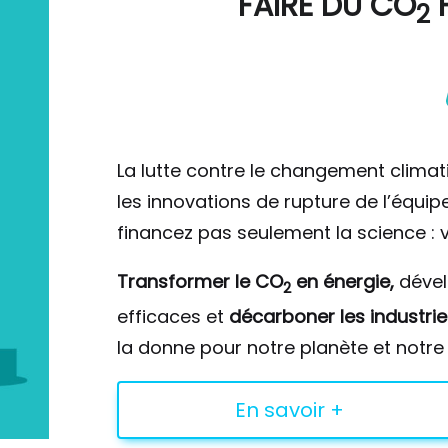
FAIRE DU
CO
F
2
La lutte contre le changement climat
les innovations de rupture de l’équi
financez pas seulement la science : v
Transformer le CO
en énergie,
déve
2
efficaces et
décarboner les industrie
la donne pour notre planète et notre 
En savoir +