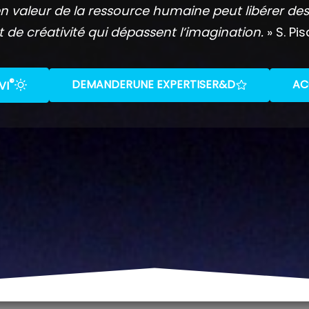
n valeur de la ressource humaine peut libérer des
t de créativité qui dépassent l’imagination.
» S. Pis
®
DEMANDER
UNE EXPERTISE
R&D
AC
VI