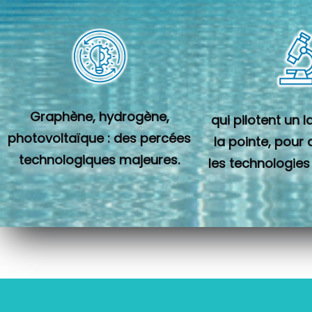
Graphène, hydrogène,
qui pilotent un 
photovoltaïque : des percées
la pointe, pour
technologiques majeures.
les technologies