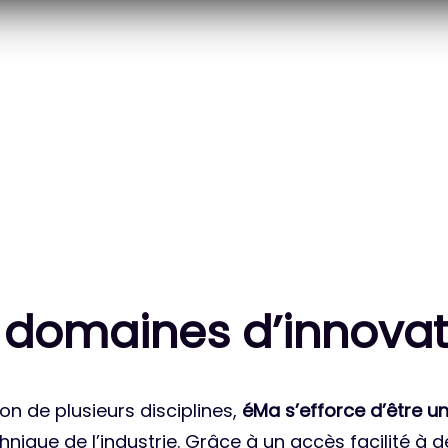
20
83
 DES PROJETS
MILLE HEURES DE R&D
ATIONAUX
CUMULÉES
 domaines d’innovat
on de plusieurs disciplines,
éMa s’efforce d’être un
nique de l’industrie. Grâce à un accès facilité à 