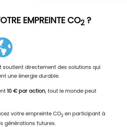
VOTRE EMPREINTE CO
?
2
t soutient directement des solutions qui
ent une énergie durable.
ent
10 € par action
, tout le monde peut
acez votre empreinte CO
en participant à
2
es générations futures.