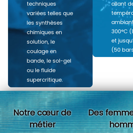
techniques
allant d
tempéra
variées telles que
ambiant
les synthèses
300°C (
chimiques en
et jusq
solution, le
(50 bars
coulage en
bande, le sol-gel
ou le fluide
supercritique.
Notre cœur de
Des femme
métier
homm