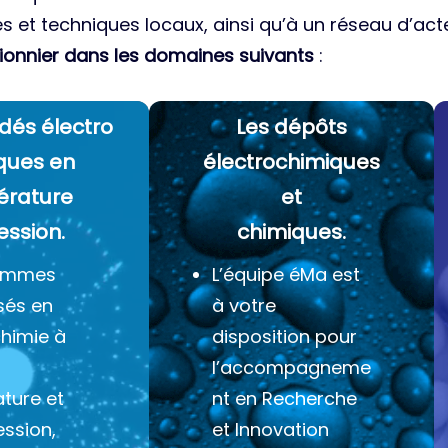
es et techniques locaux, ainsi qu’à un réseau d’acte
ionnier dans les domaines suivants
:
dés électro
Les dépôts
ques
en
électrochimiques
érature
et
ession.
chimiques.
ommes
L’équipe éMa est
sés en
à votre
chimie à
disposition pour
l’accompagneme
ture et
nt en Recherche
ession,
et Innovation