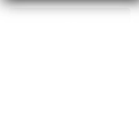
40
ANS D’INNOVATION EN MATÉRIAUX
ÉNERGÉTIQUES
20
BREVETS ET DES PROJETS
INTERNATIONAUX