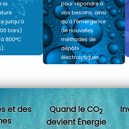
e la
pour répondre à
ture
vos besoins, ainsi
e jusqu’à
qu’à l’émergence
100 bars)
de nouvelles
u’à 800°C
méthodes de
).
dépôts
électrolytiques.
s et des
Quand l
e CO
In
2
es
devient Énergie