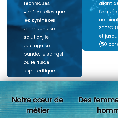
techniques
allant d
tempéra
variées telles que
ambiant
les synthèses
300°C (
chimiques en
et jusq
solution, le
(50 bars
coulage en
bande, le sol-gel
ou le fluide
supercritique.
Notre cœur de
Des femme
métier
homm