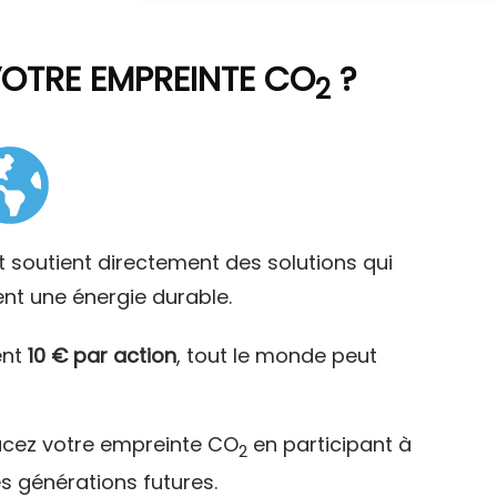
VOTRE EMPREINTE CO
?
2
t soutient directement des solutions qui
ent une énergie durable.
ent
10 € par action
, tout le monde peut
acez votre empreinte CO
en participant à
2
es générations futures.