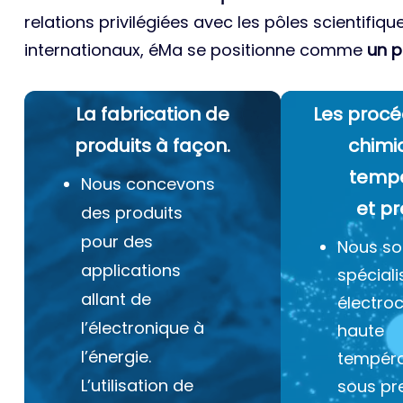
relations privilégiées avec les pôles scientifiqu
internationaux, éMa se positionne comme
un p
La fabrication de
Les procé
produits à façon.
chimi
temp
Nous concevons
et pr
des produits
pour des
Nous s
applications
spéciali
allant de
électro
l’électronique à
haute
l’énergie.
tempéra
L’utilisation de
sous pr