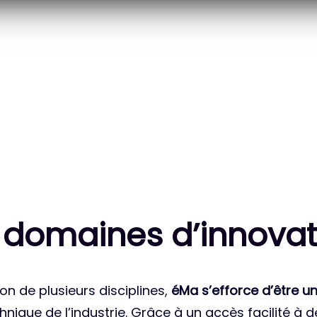
20
83
 DES PROJETS
MILLE HEURES DE R&D
ATIONAUX
CUMULÉES
 domaines d’innovat
on de plusieurs disciplines,
éMa s’efforce d’être un
nique de l’industrie. Grâce à un accès facilité à 