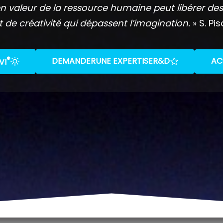
n valeur de la ressource humaine peut libérer des
t de créativité qui dépassent l’imagination.
» S. Pis
®
DEMANDER
UNE EXPERTISE
R&D
AC
VI