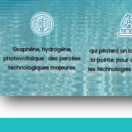
Graphène, hydrogène,
qui pilotent un 
photovoltaïque : des percées
la pointe, pour
technologiques majeures.
les technologies