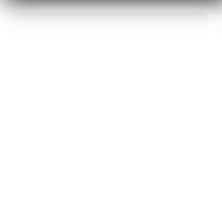
40
ANS D’INNOVATION EN MATÉRIAUX
ÉNERGÉTIQUES
20
BREVETS ET DES PROJETS
INTERNATIONAUX