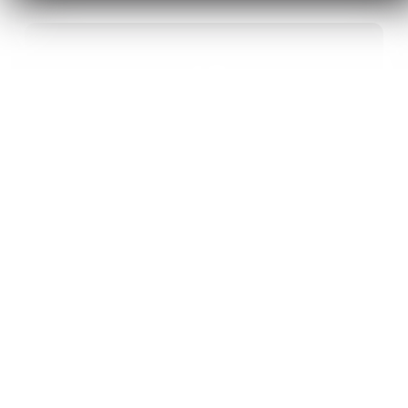
40
ANS D’INNOVATION EN MATÉRIAUX
ÉNERGÉTIQUES
20
BREVETS ET DES PROJETS
INTERNATIONAUX