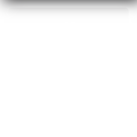
40
ANS D’INNOVATION EN MATÉRIAUX
ÉNERGÉTIQUES
20
BREVETS ET DES PROJETS
INTERNATIONAUX