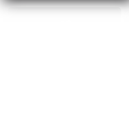
40
ANS D’INNOVATION EN MATÉRIAUX
ÉNERGÉTIQUES
20
BREVETS ET DES PROJETS
INTERNATIONAUX