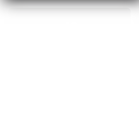
40
ANS D’INNOVATION EN MATÉRIAUX
ÉNERGÉTIQUES
20
BREVETS ET DES PROJETS
INTERNATIONAUX