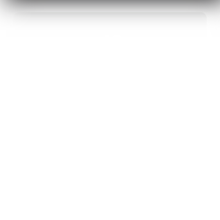
40
ANS D’INNOVATION EN MATÉRIAUX
ÉNERGÉTIQUES
20
BREVETS ET DES PROJETS
INTERNATIONAUX