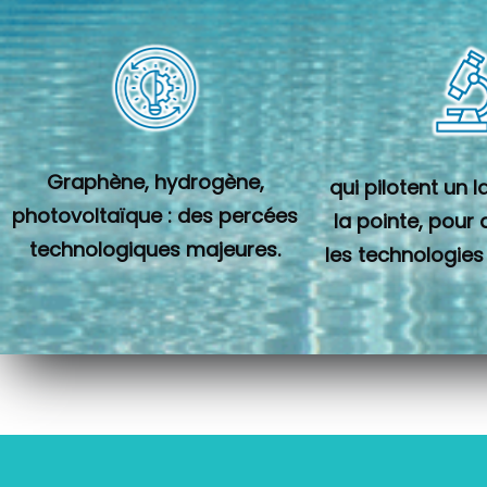
Graphène, hydrogène,
qui pilotent un 
photovoltaïque : des percées
la pointe, pour
technologiques majeures.
les technologies