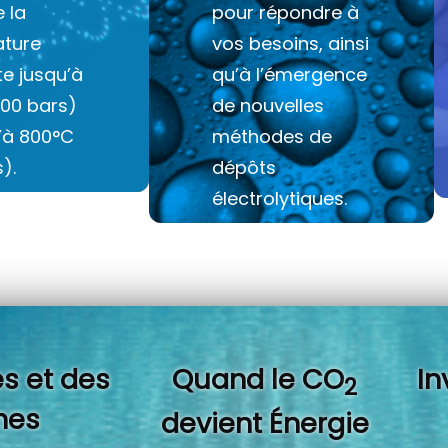
e la
pour répondre à
ture
vos besoins, ainsi
e jusqu’à
qu’à l’émergence
100 bars)
de nouvelles
u’à 800°C
méthodes de
).
dépôts
électrolytiques.
s et des
Quand l
e CO
In
2
es
devient Énergie