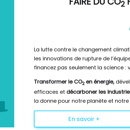
FAIRE DU
CO
F
2
La lutte contre le changement climat
les innovations de rupture de l’équi
financez pas seulement la science : v
Transformer le CO
en énergie,
déve
2
efficaces et
décarboner les industrie
la donne pour notre planète et notre 
En savoir +