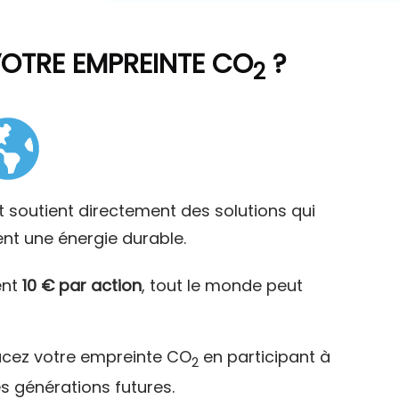
VOTRE EMPREINTE CO
?
2
t soutient directement des solutions qui
ent une énergie durable.
ent
10 € par action
, tout le monde peut
acez votre empreinte CO
en participant à
2
es générations futures.