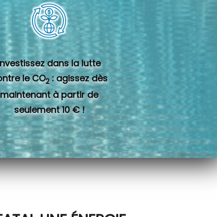
Investissez dans la lutte
ontre le CO
: agissez dès
2
maintenant à partir de
seulement 10 € !