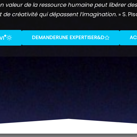
n valeur de la ressource humaine peut libérer des
t de créativité qui dépassent l’imagination.
» S. Pis
®
DEMANDER
UNE EXPERTISE
R&D
AC
VI