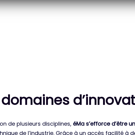
20
83
 DES PROJETS
MILLE HEURES DE R&D
ATIONAUX
CUMULÉES
 domaines d’innovat
on de plusieurs disciplines,
éMa s’efforce d’être un
nique de l’industrie. Grâce à un accès facilité à 