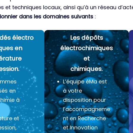
es et techniques locaux, ainsi qu’à un réseau d’acte
ionnier dans les domaines suivants
:
dés électro
Les dépôts
ques
en
électrochimiques
érature
et
ession.
chimiques.
ommes
L’équipe éMa est
sés en
à votre
chimie à
disposition pour
l’accompagneme
ture et
nt en Recherche
ession,
et Innovation