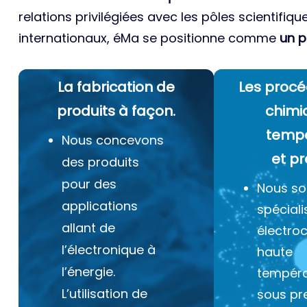
relations privilégiées avec les pôles scientifiqu
internationaux, éMa se positionne comme
un p
La fabrication de
Les procé
produits à façon.
chimi
temp
Nous concevons
et pr
des produits
pour des
Nous s
applications
spéciali
allant de
électro
l’électronique à
haute
l’énergie.
tempéra
L’utilisation de
sous pr