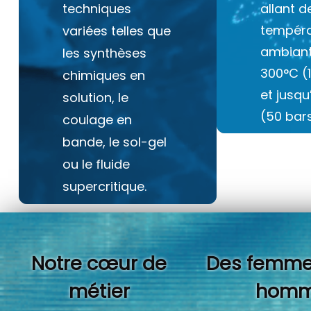
techniques
allant d
tempéra
variées telles que
ambiant
les synthèses
300°C (
chimiques en
et jusq
solution, le
(50 bars
coulage en
bande, le sol-gel
ou le fluide
supercritique.
Notre cœur de
Des femme
métier
homm