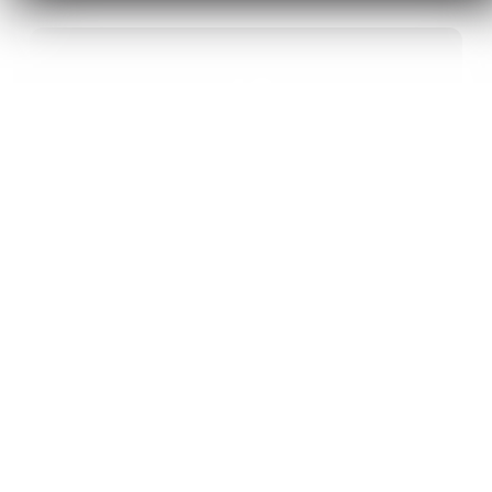
40
ANS D’INNOVATION EN MATÉRIAUX
ÉNERGÉTIQUES
20
BREVETS ET DES PROJETS
INTERNATIONAUX