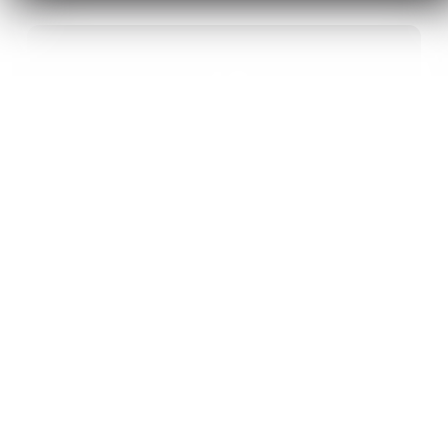
40
ANS D’INNOVATION EN MATÉRIAUX
ÉNERGÉTIQUES
20
BREVETS ET DES PROJETS
INTERNATIONAUX