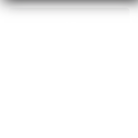
40
ANS D’INNOVATION EN MATÉRIAUX
ÉNERGÉTIQUES
20
BREVETS ET DES PROJETS
INTERNATIONAUX