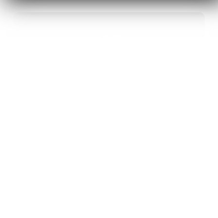
40
ANS D’INNOVATION EN MATÉRIAUX
ÉNERGÉTIQUES
20
BREVETS ET DES PROJETS
INTERNATIONAUX