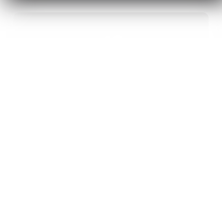
40
ANS D’INNOVATION EN MATÉRIAUX
ÉNERGÉTIQUES
20
BREVETS ET DES PROJETS
INTERNATIONAUX