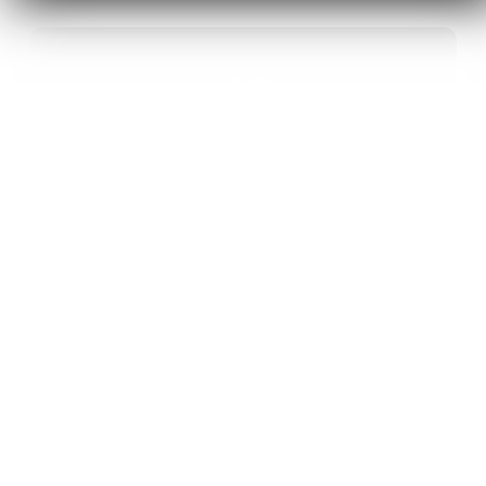
40
ANS D’INNOVATION EN MATÉRIAUX
ÉNERGÉTIQUES
20
BREVETS ET DES PROJETS
INTERNATIONAUX