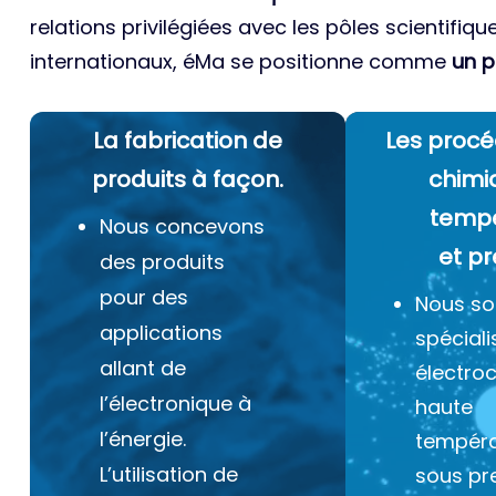
relations privilégiées avec les pôles scientifiqu
internationaux, éMa se positionne comme
un p
La fabrication de
Les procé
produits à façon.
chimi
temp
Nous concevons
et pr
des produits
pour des
Nous s
applications
spéciali
allant de
électro
l’électronique à
haute
l’énergie.
tempéra
L’utilisation de
sous pr