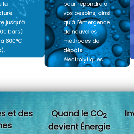
e la
pour répondre à
ture
vos besoins, ainsi
e jusqu’à
qu’à l’émergence
100 bars)
de nouvelles
u’à 800°C
méthodes de
).
dépôts
électrolytiques.
s et des
Quand l
e CO
In
2
es
devient Énergie