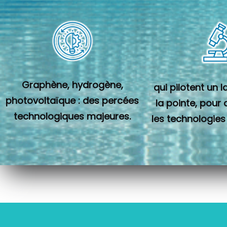
Graphène, hydrogène,
qui pilotent un 
photovoltaïque : des percées
la pointe, pour
technologiques majeures.
les technologies