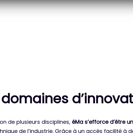
20
83
 DES PROJETS
MILLE HEURES DE R&D
ATIONAUX
CUMULÉES
 domaines d’innovat
on de plusieurs disciplines,
éMa s’efforce d’être un
nique de l’industrie. Grâce à un accès facilité à 