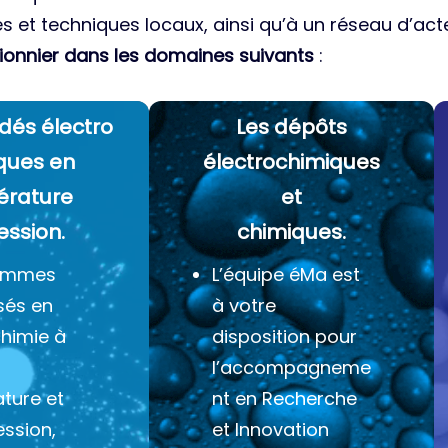
es et techniques locaux, ainsi qu’à un réseau d’acte
ionnier dans les domaines suivants
:
dés électro
Les dépôts
ques
en
électrochimiques
érature
et
ession.
chimiques.
ommes
L’équipe éMa est
sés en
à votre
chimie à
disposition pour
l’accompagneme
ture et
nt en Recherche
ession,
et Innovation