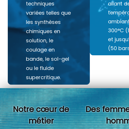
techniques
allant d
tempéra
variées telles que
ambiant
les synthèses
300°C (
chimiques en
et jusq
solution, le
(50 bars
coulage en
bande, le sol-gel
ou le fluide
supercritique.
Notre cœur de
Des femme
métier
homm