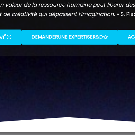
n valeur de la ressource humaine peut libérer des
t de créativité qui dépassent l’imagination.
» S. Pis
®
DEMANDER
UNE EXPERTISE
R&D
AC
VI