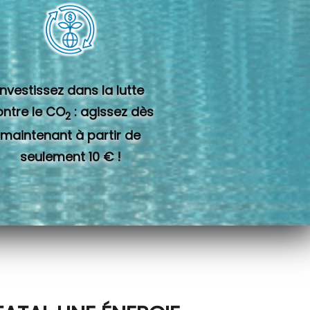
Investissez dans la lutte
ontre le CO
: agissez dès
2
maintenant à partir de
seulement 10 € !