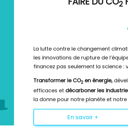
FAIRE DU
CO
F
2
La lutte contre le changement climat
les innovations de rupture de l’équi
financez pas seulement la science : v
Transformer le CO
en énergie,
déve
2
efficaces et
décarboner les industrie
la donne pour notre planète et notre 
En savoir +