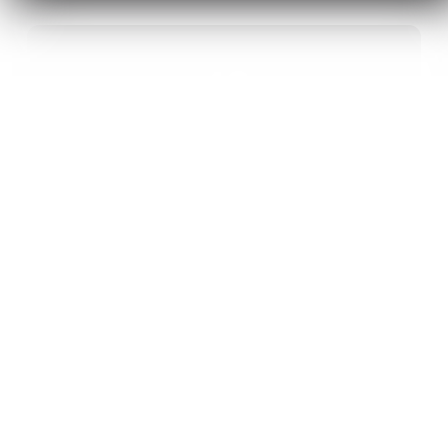
40
ANS D’INNOVATION EN MATÉRIAUX
ÉNERGÉTIQUES
20
BREVETS ET DES PROJETS
INTERNATIONAUX