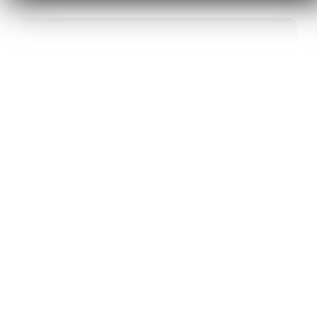
40
ANS D’INNOVATION EN MATÉRIAUX
ÉNERGÉTIQUES
20
BREVETS ET DES PROJETS
INTERNATIONAUX