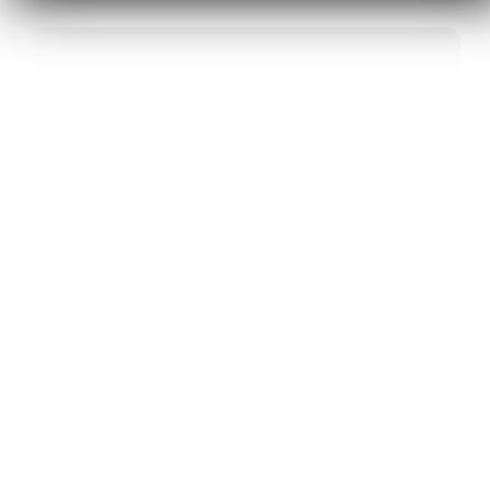
40
ANS D’INNOVATION EN MATÉRIAUX
ÉNERGÉTIQUES
20
BREVETS ET DES PROJETS
INTERNATIONAUX